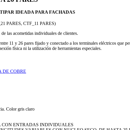
TIPAR IDEADA PARA FACHADAS
F_21 PARES, CTF_11 PARES)
de las acometidas individuales de clientes.
ntre 11 y 26 pares fijado y conectado a los terminales eléctricos que pe
exión física ni la utilización de herramientas especiales.
A DE COBRE
ia. Color gris claro
A CON ENTRADAS INDIVIDUALES
NGITUDES VARIABLES CON NUCLEO SECO, DE HASTA 25 PA