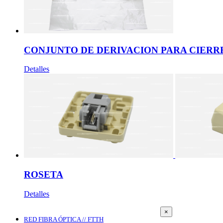
CONJUNTO DE DERIVACION PARA CIER
Detalles
ROSETA
Detalles
Close
×
product
RED FIBRA ÓPTICA // FTTH