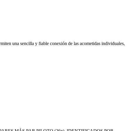
rmiten una sencilla y fiable conexión de las acometidas individuales,
RES MÁS PAR PILOTO (26p), IDENTIFICADOS POR