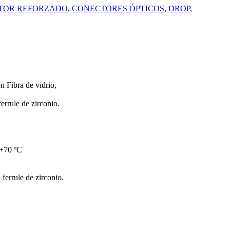
TOR REFORZADO
,
CONECTORES ÓPTICOS
,
DROP
,
 Fibra de vidrio,
rrule de zirconio.
 +70 ºC
errule de zirconio.