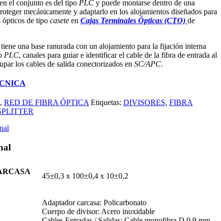
en el conjunto es del tipo
PLC
y puede montarse dentro de una
proteger mecánicamente y adaptarlo en los alojamientos diseñados para
s ópticos de tipo
casete
en
Cajas Terminales Ópticas (CTO)
de
tiene una base ranurada con un alojamiento para la fijación interna
po
PLC
, canales para guiar e identificar el cable de la fibra de entrada al
grupar los cables de salida conectorizados en
SC/APC
.
ÉCNICA
,
RED DE FIBRA ÓPTICA
Etiquetas:
DIVISORES
,
FIBRA
SPLITTER
nal
nal
ARCASA
45±0,3 x 100±0,4 x 10±0,2
Adaptador carcasa: Policarbonato
Cuerpo de divisor: Acero inoxidable
Cables Entradas / Salidas: Cable monofibra D 0,9 mm.