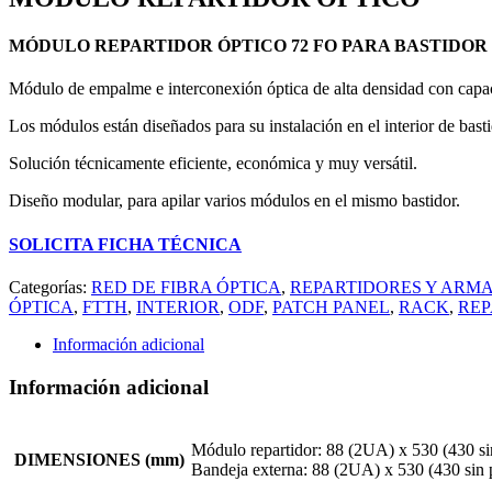
MÓDULO REPARTIDOR ÓPTICO 72 FO PARA BASTIDOR E
Módulo de empalme e interconexión óptica de alta densidad con capac
Los módulos están diseñados para su instalación en el interior de bas
Solución técnicamente eficiente, económica y muy versátil.
Diseño modular, para apilar varios módulos en el mismo bastidor.
SOLICITA FICHA TÉCNICA
Categorías:
RED DE FIBRA ÓPTICA
,
REPARTIDORES Y ARM
ÓPTICA
,
FTTH
,
INTERIOR
,
ODF
,
PATCH PANEL
,
RACK
,
REP
Información adicional
Información adicional
Módulo repartidor: 88 (2UA) x 530 (430 sin
DIMENSIONES (mm)
Bandeja externa: 88 (2UA) x 530 (430 sin p