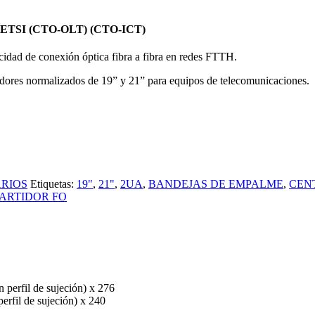
TSI (CTO-OLT) (CTO-ICT)
idad de conexión óptica fibra a fibra en redes FTTH.
tidores normalizados de 19” y 21” para equipos de telecomunicaciones.
ARIOS
Etiquetas:
19"
,
21"
,
2UA
,
BANDEJAS DE EMPALME
,
CEN
ARTIDOR FO
 perfil de sujeción) x 276
erfil de sujeción) x 240